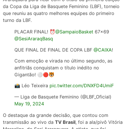
da Copa da Liga de Basquete Feminino (LBF), torneio
que reuniu as quatro melhores equipes do primeiro
turno da LBF.
PLACAR FINAL! ⏰️
@SampaioBasket
67×69
@SesiAraraqBasq
QUE FINAL DE FINAL DE COPA LBF
@CAIXA
!
Com emoção e virada no último segundo, as
anfitriãs conquistam o título inédito no
Gigantão! ⚪️🔴🐯
📸 Léo Teixeira
pic.twitter.com/DNXFD4UmiF
— Liga de Basquete Feminino (@LBF_Oficial)
May 19, 2024
O destaque da grande decisão, que contou com
transmissão ao vivo da
TV Brasil
, foi a ala/pivô Vitória
Marcelino, do Sesi Araraquara. A atleta, que foi