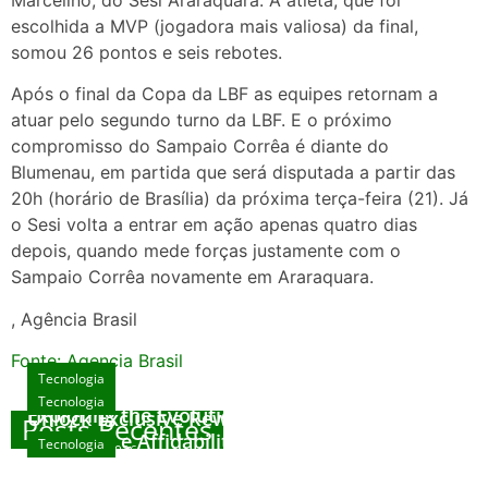
escolhida a MVP (jogadora mais valiosa) da final,
somou 26 pontos e seis rebotes.
Após o final da Copa da LBF as equipes retornam a
atuar pelo segundo turno da LBF. E o próximo
compromisso do Sampaio Corrêa é diante do
Blumenau, em partida que será disputada a partir das
20h (horário de Brasília) da próxima terça-feira (21). Já
o Sesi volta a entrar em ação apenas quatro dias
depois, quando mede forças justamente com o
Sampaio Corrêa novamente em Araraquara.
, Agência Brasil
Fonte: Agencia Brasil
Tecnologia
Tecnologia
Tecnologia
Exploring the Evolution of Online Slot Games
Unlock Exclusive Rewards at The Big Dog
Posts Recentes
House
Sicurezza e Affidabilità di Mr Nulls Wicked
Tecnologia
agosto 7, 2026
Wares
agosto 3, 2026
Trustworthiness in Plinko Gamble Platforms