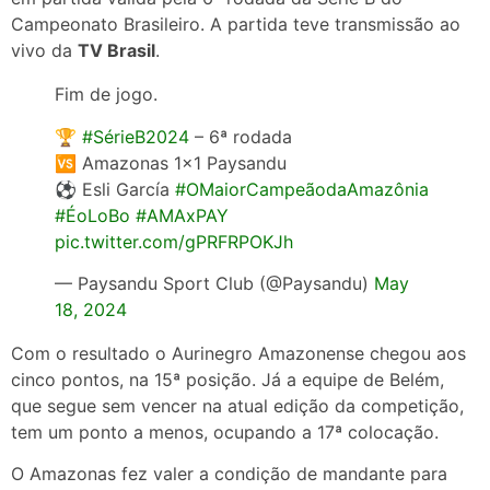
Campeonato Brasileiro. A partida teve transmissão ao
vivo da
TV Brasil
.
Fim de jogo.
🏆
#SérieB2024
– 6ª rodada
🆚 Amazonas 1×1 Paysandu
⚽️ Esli García
#OMaiorCampeãodaAmazônia
#ÉoLoBo
#AMAxPAY
pic.twitter.com/gPRFRPOKJh
— Paysandu Sport Club (@Paysandu)
May
18, 2024
Com o resultado o Aurinegro Amazonense chegou aos
cinco pontos, na 15ª posição. Já a equipe de Belém,
que segue sem vencer na atual edição da competição,
tem um ponto a menos, ocupando a 17ª colocação.
O Amazonas fez valer a condição de mandante para