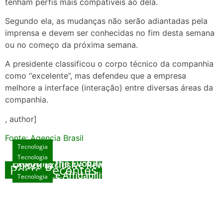
tenham perfis mais compatíveis ao dela.
Segundo ela, as mudanças não serão adiantadas pela
imprensa e devem ser conhecidas no fim desta semana
ou no começo da próxima semana.
A presidente classificou o corpo técnico da companhia
como “excelente”, mas defendeu que a empresa
melhore a interface (interação) entre diversas áreas da
companhia.
, author]
Fonte: Agencia Brasil
Tecnologia
Tecnologia
Tecnologia
Exploring the Evolution of Online Slot Games
Unlock Exclusive Rewards at The Big Dog
Posts Recentes
House
Sicurezza e Affidabilità di Mr Nulls Wicked
Tecnologia
agosto 7, 2026
Wares
agosto 3, 2026
Trustworthiness in Plinko Gamble Platforms
agosto 3, 2026
agosto 2, 2026