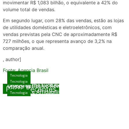
movimentar R$ 1,083 bilhão, o equivalente a 42% do
volume total de vendas.
Em segundo lugar, com 28% das vendas, estão as lojas
de utilidades domésticas e eletroeletrônicos, com
vendas previstas pela CNC de aproximadamente R$
727 milhões, o que representa avanço de 3,2% na
comparação anual.
, author]
Fonte: Agencia Brasil
Tecnologia
Tecnologia
Tecnologia
Exploring the Evolution of Online Slot Games
Unlock Exclusive Rewards at The Big Dog
Posts Recentes
House
Sicurezza e Affidabilità di Mr Nulls Wicked
Tecnologia
agosto 7, 2026
Wares
agosto 3, 2026
Trustworthiness in Plinko Gamble Platforms
agosto 3, 2026
agosto 2, 2026