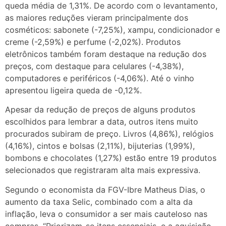
queda média de 1,31%. De acordo com o levantamento,
as maiores reduções vieram principalmente dos
cosméticos: sabonete (-7,25%), xampu, condicionador e
creme (-2,59%) e perfume (-2,02%). Produtos
eletrônicos também foram destaque na redução dos
preços, com destaque para celulares (-4,38%),
computadores e periféricos (-4,06%). Até o vinho
apresentou ligeira queda de -0,12%.
Apesar da redução de preços de alguns produtos
escolhidos para lembrar a data, outros itens muito
procurados subiram de preço. Livros (4,86%), relógios
(4,16%), cintos e bolsas (2,11%), bijuterias (1,99%),
bombons e chocolates (1,27%) estão entre 19 produtos
selecionados que registraram alta mais expressiva.
Segundo o economista da FGV-Ibre Matheus Dias, o
aumento da taxa Selic, combinado com a alta da
inflação, leva o consumidor a ser mais cauteloso nas
compras. “Priorizam-se itens essenciais, e a aquisição