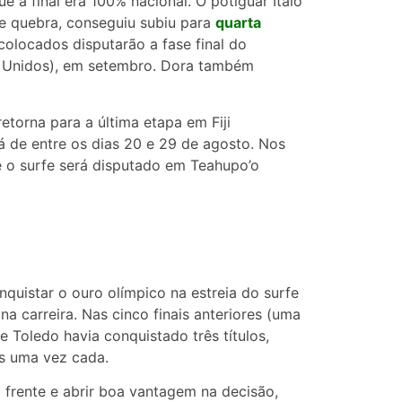
a final era 100% nacional. O potiguar Italo
de quebra, conseguiu subiu para
quarta
colocados disputarão a fase final do
dos Unidos), em setembro. Dora também
.
torna para a última etapa em Fiji
 de entre os dias 20 e 29 de agosto. Nos
 o surfe será disputado em Teahupo’o
nquistar o ouro olímpico na estreia do surfe
a carreira. Nas cinco finais anteriores (uma
e Toledo havia conquistado três títulos,
s uma vez cada.
a frente e abrir boa vantagem na decisão,