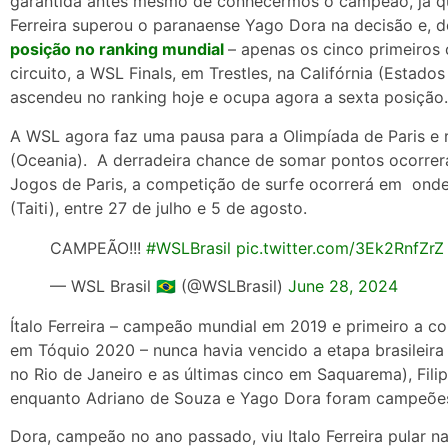
garantida antes mesmo de conhecermos o campeão, já que 
Ferreira superou o paranaense Yago Dora na decisão e, 
posição no ranking mundial
– apenas os cinco primeiros 
circuito, a WSL Finals, em Trestles, na Califórnia (Esta
ascendeu no ranking hoje e ocupa agora a sexta posição
A WSL agora faz uma pausa para a Olimpíada de Paris e re
(Oceania). A derradeira chance de somar pontos ocorrerá
Jogos de Paris, a competição de surfe ocorrerá em onde
(Taiti), entre 27 de julho e 5 de agosto.
CAMPEÃO!!!
#WSLBrasil
pic.twitter.com/3Ek2RnfZrZ
— WSL Brasil 🇧🇷 (@WSLBrasil)
June 28, 2024
Ítalo Ferreira – campeão mundial em 2019 e primeiro a co
em Tóquio 2020 – nunca havia vencido a etapa brasileira n
no Rio de Janeiro e as últimas cinco em Saquarema), Filip
enquanto Adriano de Souza e Yago Dora foram campeõe
Dora, campeão no ano passado, viu Italo Ferreira pular n