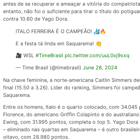
antes de se recuperar e ameaçar a vitória do compatriota 
entanto, não foi o suficiente para tirar o título do poti
contra 10.60 de Yago Dora.
ITALO FERREIRA É O CAMPEÃO! 🏄🏻‍♂️🔥
E a festa tá linda em Saquarema! 👏
🎥 WSL
#TimeBrasil
pic.twitter.com/uuL0xj9xxq
— Time Brasil (@timebrasil)
June 28, 2024
Na chave feminina, a norte-americana Caitlin Simmers d
final (15.50 a 3.26). Líder do ranking, Simmers foi camp
Saquarema.
Entre os homens, Italo é o quarto colocado, com 34.045
Florence, do americano Griffin Colapinto e do australiano
Ewing, com 31.995 pontos, completa o top 5. Yago Dora 
– eliminado nas quartas em Saquarema – é outro brasileir
oitavo, com 28.980 pontos.