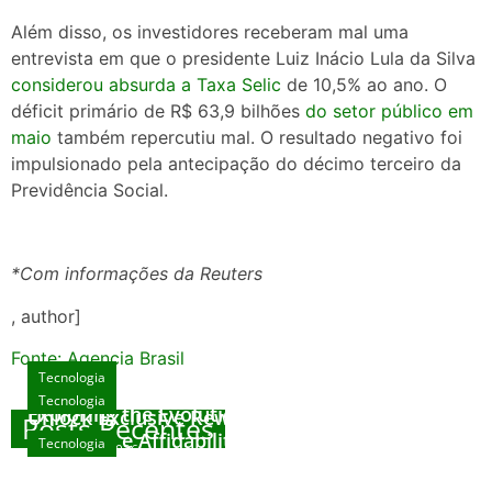
Além disso, os investidores receberam mal uma
entrevista em que o presidente Luiz Inácio Lula da Silva
considerou absurda a Taxa Selic
de 10,5% ao ano. O
déficit primário de R$ 63,9 bilhões
do setor público em
maio
também repercutiu mal. O resultado negativo foi
impulsionado pela antecipação do décimo terceiro da
Previdência Social.
*Com informações da Reuters
, author]
Fonte: Agencia Brasil
Tecnologia
Tecnologia
Tecnologia
Exploring the Evolution of Online Slot Games
Unlock Exclusive Rewards at The Big Dog
Posts Recentes
House
Sicurezza e Affidabilità di Mr Nulls Wicked
Tecnologia
agosto 7, 2026
Wares
agosto 3, 2026
Trustworthiness in Plinko Gamble Platforms