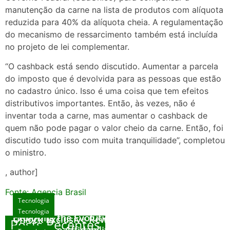
manutenção da carne na lista de produtos com alíquota
reduzida para 40% da alíquota cheia. A regulamentação
do mecanismo de ressarcimento também está incluída
no projeto de lei complementar.
“O cashback está sendo discutido. Aumentar a parcela
do imposto que é devolvida para as pessoas que estão
no cadastro único. Isso é uma coisa que tem efeitos
distributivos importantes. Então, às vezes, não é
inventar toda a carne, mas aumentar o cashback de
quem não pode pagar o valor cheio da carne. Então, foi
discutido tudo isso com muita tranquilidade”, completou
o ministro.
, author]
Fonte: Agencia Brasil
Tecnologia
Tecnologia
Tecnologia
Exploring the Evolution of Online Slot Games
Unlock Exclusive Rewards at The Big Dog
Posts Recentes
House