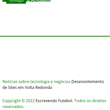
Sicurezza e Affidabilità di Mr Nulls Wicked
Tecnologia
agosto 7, 2026
Wares
agosto 3, 2026
Trustworthiness in Plinko Gamble Platforms
agosto 3, 2026
agosto 2, 2026
Notícias sobre tecnologia e negócios.
Desenvolvimento
de Sites em Volta Redonda
Copyright © 2022
Escrevendo Futebol
. Todos os direitos
reservados.