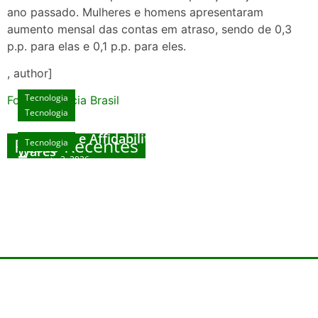
ano passado. Mulheres e homens apresentaram
aumento mensal das contas em atraso, sendo de 0,3
p.p. para elas e 0,1 p.p. para eles.
, author]
Tecnologia
Fonte: Agencia Brasil
Tecnologia
Unlock Exclusive Rewards at The Big Dog
House
Sicurezza e Affidabilità di Mr Nulls Wicked
Posts Recentes
Tecnologia
Tecnologia
Wares
agosto 3, 2026
Trustworthiness in Plinko Gamble Platforms
Pierwsze kroki w grach online – przewodnik
agosto 3, 2026
dla nowicjuszy
agosto 2, 2026
julho 30, 2026