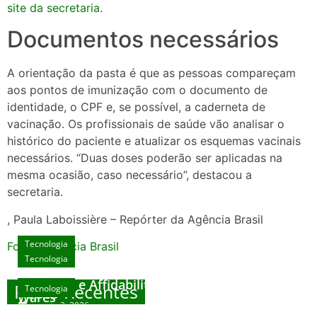
site da secretaria
.
Documentos necessários
A orientação da pasta é que as pessoas compareçam
aos pontos de imunização com o documento de
identidade, o CPF e, se possível, a caderneta de
vacinação. Os profissionais de saúde vão analisar o
histórico do paciente e atualizar os esquemas vacinais
necessários. “Duas doses poderão ser aplicadas na
mesma ocasião, caso necessário”, destacou a
secretaria.
, Paula Laboissière – Repórter da Agência Brasil
Tecnologia
Fonte: Agencia Brasil
Tecnologia
Unlock Exclusive Rewards at The Big Dog
House
Sicurezza e Affidabilità di Mr Nulls Wicked
Posts Recentes
Tecnologia
Tecnologia
Wares
agosto 3, 2026
Trustworthiness in Plinko Gamble Platforms
Pierwsze kroki w grach online – przewodnik