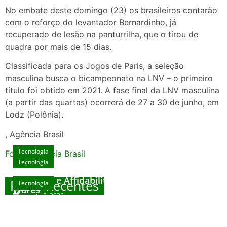
No embate deste domingo (23) os brasileiros contarão
com o reforço do levantador Bernardinho, já
recuperado de lesão na panturrilha, que o tirou de
quadra por mais de 15 dias.
Classificada para os Jogos de Paris, a seleção
masculina busca o bicampeonato na LNV – o primeiro
título foi obtido em 2021. A fase final da LNV masculina
(a partir das quartas) ocorrerá de 27 a 30 de junho, em
Lodz (Polônia).
, Agência Brasil
Tecnologia
Fonte: Agencia Brasil
Tecnologia
Unlock Exclusive Rewards at The Big Dog
House
Sicurezza e Affidabilità di Mr Nulls Wicked
Posts Recentes
Tecnologia
Tecnologia
Wares
agosto 3, 2026
Trustworthiness in Plinko Gamble Platforms
Pierwsze kroki w grach online – przewodnik
agosto 3, 2026
dla nowicjuszy
agosto 2, 2026