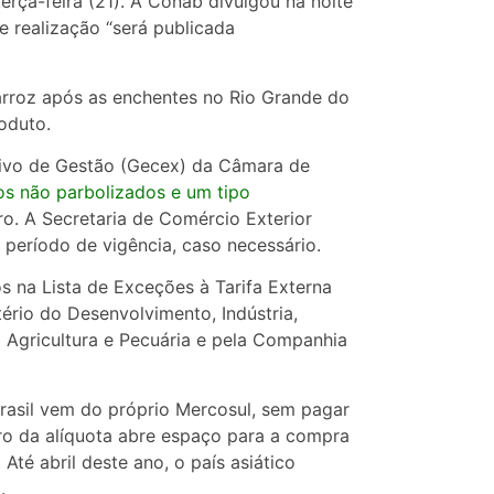
terça-feira (21). A Conab divulgou na noite
 realização “será publicada
arroz após as enchentes no Rio Grande do
oduto.
tivo de Gestão (Gecex) da Câmara de
pos não parbolizados e um tipo
o. A Secretaria de Comércio Exterior
 período de vigência, caso necessário.
dos na Lista de Exceções à Tarifa Externa
rio do Desenvolvimento, Indústria,
a Agricultura e Pecuária e pela Companhia
rasil vem do próprio Mercosul, sem pagar
ro da alíquota abre espaço para a compra
Até abril deste ano, o país asiático
.