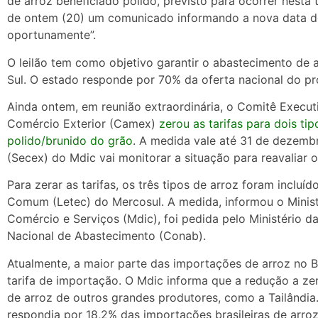
de arroz beneficiado polido, previsto para ocorrer nesta 
de ontem (20) um comunicado informando a nova data de
oportunamente”.
O leilão tem como objetivo garantir o abastecimento de 
Sul. O estado responde por 70% da oferta nacional do pr
Ainda ontem, em reunião extraordinária, o Comitê Execu
Comércio Exterior (Camex)
zerou as tarifas para dois ti
polido/brunido do grão
. A medida vale até 31 de dezembr
(Secex) do Mdic vai monitorar a situação para reavaliar o
Para zerar as tarifas, os três tipos de arroz foram incluí
Comum (Letec) do Mercosul. A medida, informou o Ministé
Comércio e Serviços (Mdic), foi pedida pelo Ministério d
Nacional de Abastecimento (Conab).
Atualmente, a maior parte das importações de arroz no B
tarifa de importação. O Mdic informa que a redução a ze
de arroz de outros grandes produtores, como a Tailândia. 
respondia por 18,2% das importações brasileiras de arroz