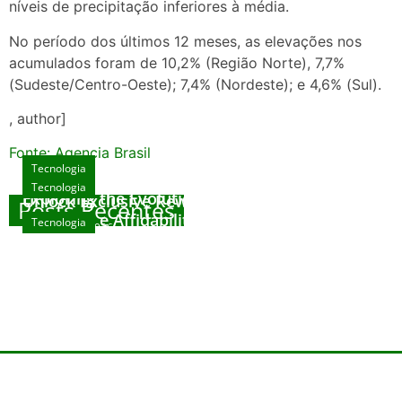
níveis de precipitação inferiores à média.
No período dos últimos 12 meses, as elevações nos
acumulados foram de 10,2% (Região Norte), 7,7%
(Sudeste/Centro-Oeste); 7,4% (Nordeste); e 4,6% (Sul).
, author]
Fonte: Agencia Brasil
Tecnologia
Tecnologia
Tecnologia
Exploring the Evolution of Online Slot Games
Unlock Exclusive Rewards at The Big Dog
Posts Recentes
House
Sicurezza e Affidabilità di Mr Nulls Wicked
Tecnologia
agosto 7, 2026
Wares
agosto 3, 2026
Trustworthiness in Plinko Gamble Platforms
agosto 3, 2026
agosto 2, 2026