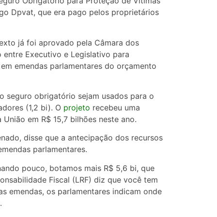
Seguro Obrigatório para Proteção de Vítimas
igo Dpvat, que era pago pelos proprietários
texto já foi aprovado pela Câmara dos
ntre Executivo e Legislativo para
em emendas parlamentares do orçamento
o seguro obrigatório sejam usados para o
dores (1,2 bi). O
projeto
recebeu uma
União em R$ 15,7 bilhões neste ano.
enado, disse que a antecipação dos recursos
emendas parlamentares.
chando pouco, botamos mais R$ 5,6 bi, que
onsabilidade Fiscal (LRF) diz que você tem
 das emendas, os parlamentares indicam onde
.