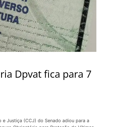
ia Dpvat fica para 7
o e Justiça (CCJ) do Senado adiou para a