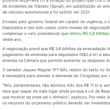
próxima terça-feira (7) a votação do projeto que cria o 
de Acidentes de Trânsito (Spvat), em substituição ao ant
de veículos automotores e foi extinto em 2021.
Enviado pelo governo federal em caráter de urgência, o 
Deputados e tem sido usado como moeda de negociação e
compensar o veto presidencial que
retirou RS 5,6 bilhões
deste ano.
A negociação prevê que R$ 3,6 bilhões da arrecadação d
pagamento de emendas para deputados (R$2,4 bi) e sena
emenda na Câmara que permite aumentar as despesas da 
O senador Jaques Wagner (PT-BA), relator do texto no S
é necessária para atender à demanda do Congresso por 
“Nós, parlamentares, não abrimos mão dos R$ 11 bi e, a
teve que raspar de mais lugar ainda porque a Lei de Resp
que mostrar da onde sai o dinheiro”, explicou. Por meio
os recursos do orçamento público deverão ser investidos