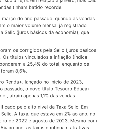
or subiu 16,1% em relação a janeiro, mas caiu
ndas tinham batido recorde.
em março do ano passado, quando as vendas
ram o maior volume mensal já registrado
a Selic (juros básicos da economia), que
oram os corrigidos pela Selic (juros básicos
 Os títulos vinculados à inflação (Índice
ponderam a 25,4% do total, enquanto os
 foram 8,6%.
ro Renda+, lançado no início de 2023,
o passado, o novo título Tesouro Educa+,
or, atraiu apenas 1,1% das vendas.
ificado pelo alto nível da Taxa Selic. Em
Selic. A taxa, que estava em 2% ao ano, no
janeiro de 2022 e agosto de 2023. Mesmo com
75% ao ano, as taxas continuam atrativas.