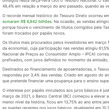
divulgou nesta terça-feira (30) o Tesouro Nacional. O val
48,4% em relação a março do ano passado, quando as ve
O recorde mensal histórico do Tesouro Direto ocorreu 
somaram R$ 6,842 bilhões
. Na ocasião, as vendas atingi
porque houve o vencimento de títulos corrigidos pela Tax
foram trocados por papéis novos.
Os títulos mais procurados pelos investidores em março f
da economia), cuja participação nas vendas atingiu 61,5%.
Nacional de Preços ao Consumidor Amplo – IPCA) corres
prefixados, com juros definidos no momento da emissão,
Destinados ao financiamento de aposentadorias, o Tesou
respondeu por 3,4% das vendas. Criado em agosto do an
que pretende financiar uma poupança para o ensino superi
O interesse por papéis vinculados aos juros básicos é just
março de 2021, o Banco Central (BC) começou a elevar a 
menor nível da história, ficou em 13,75% ao ano entre 
as quedas recentes nos juros básicos, atualmente em 10,