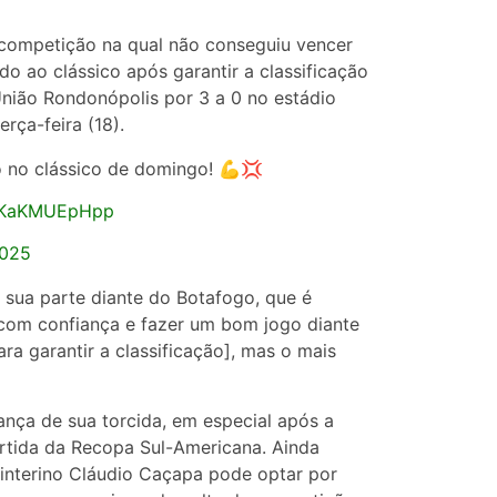
competição na qual não conseguiu vencer
o ao clássico após garantir a classificação
União Rondonópolis por 3 a 0 no estádio
erça-feira (18).
 no clássico de domingo! 💪💢
m/KaKMUEpHpp
2025
 sua parte diante do Botafogo, que é
r com confiança e fazer um bom jogo diante
a garantir a classificação], mas o mais
ça de sua torcida, em especial após a
artida da Recopa Sul-Americana. Ainda
 interino Cláudio Caçapa pode optar por