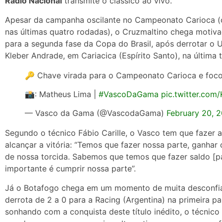
Rádio Nacional
transmite o clássico ao vivo.
Apesar da campanha oscilante no Campeonato Carioca (
nas últimas quatro rodadas), o Cruzmaltino chega motivad
para a segunda fase da Copa do Brasil, após derrotar o 
Kleber Andrade, em Cariacica (Espírito Santo), na última t
🔑 Chave virada para o Campeonato Carioca e foco
📸: Matheus Lima |
#VascoDaGama
pic.twitter.co
— Vasco da Gama (@VascodaGama)
February 20, 
Segundo o técnico Fábio Carille, o Vasco tem que fazer a
alcançar a vitória: “Temos que fazer nossa parte, ganha
de nossa torcida. Sabemos que temos que fazer saldo [par
importante é cumprir nossa parte”.
Já o Botafogo chega em um momento de muita desconfian
derrota de 2 a 0 para a Racing (Argentina) na primeira p
sonhando com a conquista deste título inédito, o técnico