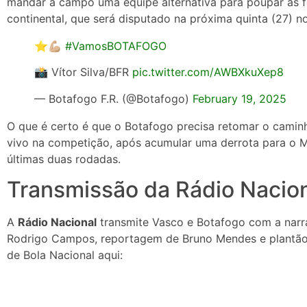
mandar a campo uma equipe alternativa para poupar as f
continental, que será disputado na próxima quinta (27) no
⭐️💪🏼
#VamosBOTAFOGO
📸 Vítor Silva/BFR
pic.twitter.com/AWBXkuXep8
— Botafogo F.R. (@Botafogo)
February 19, 2025
O que é certo é que o Botafogo precisa retomar o caminh
vivo na competição, após acumular uma derrota para o 
últimas duas rodadas.
Transmissão da Rádio Nacio
A
Rádio Nacional
transmite Vasco e Botafogo com a narr
Rodrigo Campos, reportagem de Bruno Mendes e plantão
de Bola Nacional aqui: