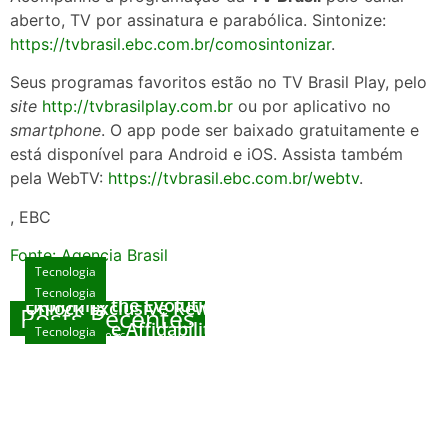
aberto, TV por assinatura e parabólica. Sintonize:
https://tvbrasil.ebc.com.br/comosintonizar
.
Seus programas favoritos estão no TV Brasil Play, pelo
site
http://tvbrasilplay.com.br
ou por aplicativo no
smartphone
. O app pode ser baixado gratuitamente e
está disponível para Android e iOS. Assista também
pela WebTV:
https://tvbrasil.ebc.com.br/webtv
.
, EBC
Fonte: Agencia Brasil
Tecnologia
Tecnologia
Tecnologia
Exploring the Evolution of Online Slot Games
Unlock Exclusive Rewards at The Big Dog
Posts Recentes
House
Sicurezza e Affidabilità di Mr Nulls Wicked
Tecnologia
agosto 7, 2026
Wares
agosto 3, 2026
Trustworthiness in Plinko Gamble Platforms
agosto 3, 2026
agosto 2, 2026