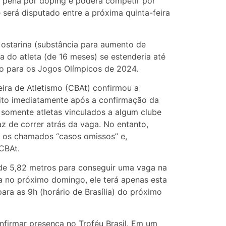
a pena por doping e poderá competir por
 será disputado entre a próxima quinta-feira
 ostarina (substância para aumento de
a do atleta (de 16 meses) se estenderia até
ão para os Jogos Olímpicos de 2024.
eira de Atletismo (CBAt) confirmou a
feito imediatamente após a confirmação da
io, somente atletas vinculados a algum clube
z de correr atrás da vaga. No entanto,
e os chamados “casos omissos” e,
CBAt.
e de 5,82 metros para conseguir uma vaga na
a no próximo domingo, ele terá apenas esta
ra as 9h (horário de Brasília) do próximo
nfirmar presença no Troféu Brasil. Em um