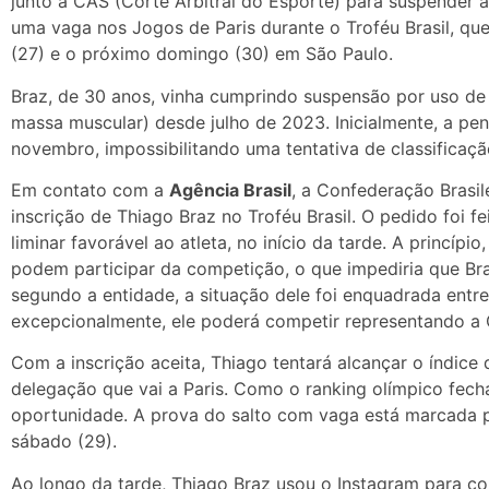
junto à CAS (Corte Arbitral do Esporte) para suspender 
uma vaga nos Jogos de Paris durante o Troféu Brasil, que
(27) e o próximo domingo (30) em São Paulo.
Braz, de 30 anos, vinha cumprindo suspensão por uso de
massa muscular) desde julho de 2023. Inicialmente, a pen
novembro, impossibilitando uma tentativa de classificaç
Em contato com a
Agência Brasil
, a Confederação Brasil
inscrição de Thiago Braz no Troféu Brasil. O pedido foi 
liminar favorável ao atleta, no início da tarde. A princíp
podem participar da competição, o que impediria que Bra
segundo a entidade, a situação dele foi enquadrada entr
excepcionalmente, ele poderá competir representando a 
Com a inscrição aceita, Thiago tentará alcançar o índic
delegação que vai a Paris. Como o ranking olímpico fech
oportunidade. A prova do salto com vaga está marcada pa
sábado (29).
Ao longo da tarde, Thiago Braz usou o Instagram para co