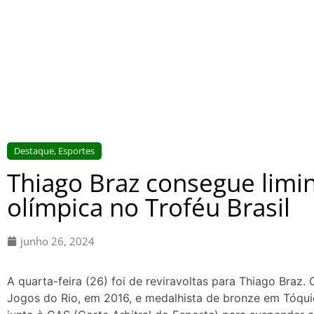
Destaque
,
Esportes
Thiago Braz consegue limin
olímpica no Troféu Brasil
junho 26, 2024
A quarta-feira (26) foi de reviravoltas para Thiago Braz. 
Jogos do Rio, em 2016, e medalhista de bronze em Tóqui