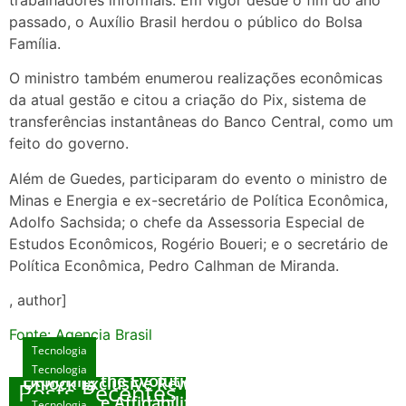
passado, o Auxílio Brasil herdou o público do Bolsa
Família.
O ministro também enumerou realizações econômicas
da atual gestão e citou a criação do Pix, sistema de
transferências instantâneas do Banco Central, como um
feito do governo.
Além de Guedes, participaram do evento o ministro de
Minas e Energia e ex-secretário de Política Econômica,
Adolfo Sachsida; o chefe da Assessoria Especial de
Estudos Econômicos, Rogério Boueri; e o secretário de
Política Econômica, Pedro Calhman de Miranda.
, author]
Fonte: Agencia Brasil
Tecnologia
Tecnologia
Tecnologia
Exploring the Evolution of Online Slot Games
Unlock Exclusive Rewards at The Big Dog
Posts Recentes
House
Sicurezza e Affidabilità di Mr Nulls Wicked
Tecnologia