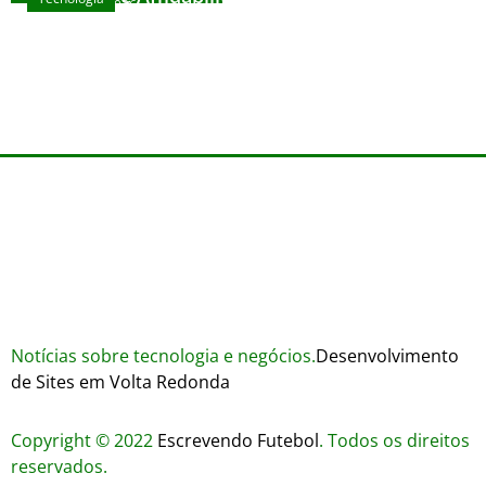
agosto 7, 2026
Wares
agosto 3, 2026
Trustworthiness in Plinko Gamble Platforms
agosto 3, 2026
agosto 2, 2026
Notícias sobre tecnologia e negócios.
Desenvolvimento
de Sites em Volta Redonda
Copyright © 2022
Escrevendo Futebol
. Todos os direitos
reservados.