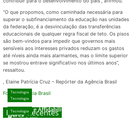
contribuir para o desenvolvimento do país”, afirmou.
“O que propomos, como caminhada necessária para
superar o subfinanciamento da educação nas unidades
da federação, é a desvinculação das transferências
educacionais de qualquer regra fiscal de teto. Os pisos
são bem-vindos para impedir que governos mais
sensíveis aos interesses privados reduzam os gastos
até níveis ainda mais alarmantes, mas o limite superior
se mostrou entrave significativo nos últimos anos”,
ressaltou.
, Elaine Patrícia Cruz – Repórter da Agência Brasil
Tecnologia
Fonte: Agencia Brasil
Tecnologia
Unlock Exclusive Rewards at The Big Dog
House
Sicurezza e Affidabilità di Mr Nulls Wicked
Posts Recentes
Tecnologia
Tecnologia
Wares
agosto 3, 2026
Trustworthiness in Plinko Gamble Platforms
Pierwsze kroki w grach online – przewodnik
agosto 3, 2026
dla nowicjuszy
agosto 2, 2026