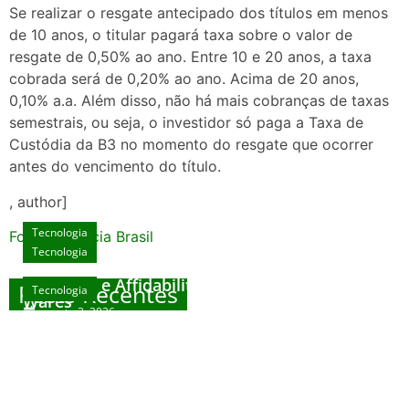
Se realizar o resgate antecipado dos títulos em menos
de 10 anos, o titular pagará taxa sobre o valor de
resgate de 0,50% ao ano. Entre 10 e 20 anos, a taxa
cobrada será de 0,20% ao ano. Acima de 20 anos,
0,10% a.a. Além disso, não há mais cobranças de taxas
semestrais, ou seja, o investidor só paga a Taxa de
Custódia da B3 no momento do resgate que ocorrer
antes do vencimento do título.
, author]
Tecnologia
Fonte: Agencia Brasil
Tecnologia
Unlock Exclusive Rewards at The Big Dog
House
Sicurezza e Affidabilità di Mr Nulls Wicked
Posts Recentes
Tecnologia
Tecnologia
Wares
agosto 3, 2026
Trustworthiness in Plinko Gamble Platforms
Pierwsze kroki w grach online – przewodnik
agosto 3, 2026
dla nowicjuszy
agosto 2, 2026
julho 30, 2026