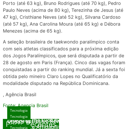
Porto (até 63 kg), Bruno Rodrigues (até 70 kg), Pedro
Paulo Neves (acima de 80 kg), Terezinha de Jesus (até
47 kg), Cristhiane Neves (até 52 kg), Silvana Cardoso
(até 57 kg), Ana Carolina Moura (até 65 kg) e Débora
Menezes (acima de 65 kg).
A seleção brasileira de taekwondo paralímpico conta
com seis atletas classificados para a próxima edição
dos Jogos Paralímpicos, que será disputada a partir de
28 de agosto em Paris (França). Cinco das vagas foram
conquistadas a partir do ranking mundial. Já a sexta foi
obtida pelo mineiro Claro Lopes no Qualificatório da
modalidade disputado na República Dominicana.
, Agência Brasil
Fonte: Agencia Brasil
Tecnologia
Tecnologia
Tecnologia
Exploring the Evolution of Online Slot Games
Unlock Exclusive Rewards at The Big Dog
Posts Recentes
House
Sicurezza e Affidabilità di Mr Nulls Wicked
Tecnologia