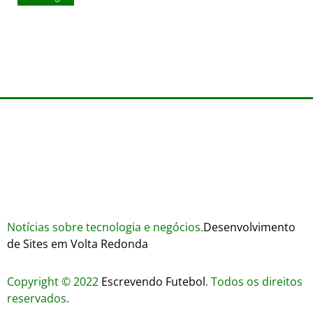
agosto 7, 2026
Wares
agosto 3, 2026
Trustworthiness in Plinko Gamble Platforms
agosto 3, 2026
agosto 2, 2026
Notícias sobre tecnologia e negócios.
Desenvolvimento
de Sites em Volta Redonda
Copyright © 2022
Escrevendo Futebol
. Todos os direitos
reservados.