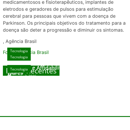
medicamentosos e fisioterapêuticos, implantes de
eletrodos e geradores de pulsos para estimulação
cerebral para pessoas que vivem com a doença de
Parkinson. Os principais objetivos do tratamento para a
doença são deter a progressão e diminuir os sintomas.
, Agência Brasil
Tecnologia
Fonte: Agencia Brasil
Tecnologia
Unlock Exclusive Rewards at The Big Dog
House
Sicurezza e Affidabilità di Mr Nulls Wicked
Posts Recentes
Tecnologia
Tecnologia
Wares
agosto 3, 2026
Trustworthiness in Plinko Gamble Platforms
Pierwsze kroki w grach online – przewodnik
agosto 3, 2026
dla nowicjuszy
agosto 2, 2026
julho 30, 2026