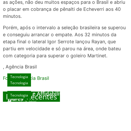
as ações, não deu muitos espaços para o Brasil e abriu
o placar em cobrança de pênalti de Echeverri aos 40
minutos.
Porém, após o intervalo a seleção brasileira se superou
e conseguiu arrancar o empate. Aos 32 minutos da
etapa final o lateral Igor Serrote lançou Rayan, que
partiu em velocidade e só parou na área, onde bateu
com categoria para superar o goleiro Martinet.
, Agência Brasil
Tecnologia
Fonte: Agencia Brasil
Tecnologia
Unlock Exclusive Rewards at The Big Dog
House
Sicurezza e Affidabilità di Mr Nulls Wicked
Posts Recentes
Tecnologia
Tecnologia
Wares
agosto 3, 2026
Trustworthiness in Plinko Gamble Platforms
Pierwsze kroki w grach online – przewodnik
agosto 3, 2026
dla nowicjuszy
agosto 2, 2026
julho 30, 2026