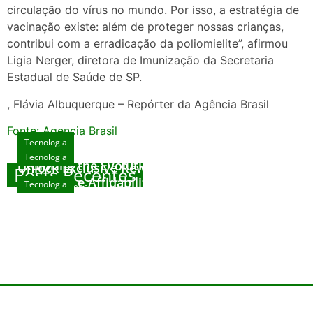
circulação do vírus no mundo. Por isso, a estratégia de
vacinação existe: além de proteger nossas crianças,
contribui com a erradicação da poliomielite”, afirmou
Ligia Nerger, diretora de Imunização da Secretaria
Estadual de Saúde de SP.
, Flávia Albuquerque – Repórter da Agência Brasil
Fonte: Agencia Brasil
Tecnologia
Tecnologia
Tecnologia
Exploring the Evolution of Online Slot Games
Unlock Exclusive Rewards at The Big Dog
Posts Recentes
House
Sicurezza e Affidabilità di Mr Nulls Wicked
Tecnologia
agosto 7, 2026
Wares
agosto 3, 2026
Trustworthiness in Plinko Gamble Platforms
agosto 3, 2026
agosto 2, 2026