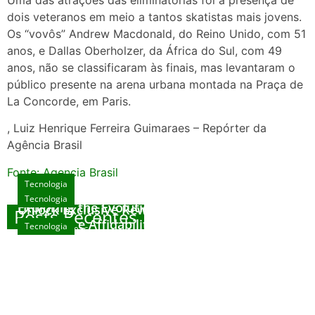
dois veteranos em meio a tantos skatistas mais jovens.
Os “vovôs” Andrew Macdonald, do Reino Unido, com 51
anos, e Dallas Oberholzer, da África do Sul, com 49
anos, não se classificaram às finais, mas levantaram o
público presente na arena urbana montada na Praça de
La Concorde, em Paris.
, Luiz Henrique Ferreira Guimaraes – Repórter da
Agência Brasil
Fonte: Agencia Brasil
Tecnologia
Tecnologia
Tecnologia
Exploring the Evolution of Online Slot Games
Unlock Exclusive Rewards at The Big Dog
Posts Recentes
House
Sicurezza e Affidabilità di Mr Nulls Wicked
Tecnologia
agosto 7, 2026
Wares
agosto 3, 2026
Trustworthiness in Plinko Gamble Platforms
agosto 3, 2026
agosto 2, 2026