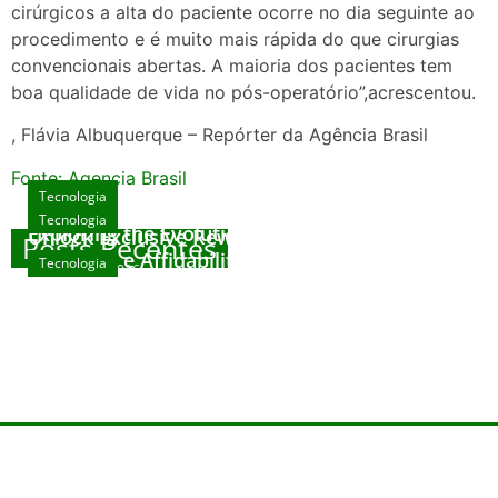
cirúrgicos a alta do paciente ocorre no dia seguinte ao
procedimento e é muito mais rápida do que cirurgias
convencionais abertas. A maioria dos pacientes tem
boa qualidade de vida no pós-operatório”,acrescentou.
, Flávia Albuquerque – Repórter da Agência Brasil
Fonte: Agencia Brasil
Tecnologia
Tecnologia
Tecnologia
Exploring the Evolution of Online Slot Games
Unlock Exclusive Rewards at The Big Dog
Posts Recentes
House
Sicurezza e Affidabilità di Mr Nulls Wicked
Tecnologia
agosto 7, 2026
Wares
agosto 3, 2026
Trustworthiness in Plinko Gamble Platforms
agosto 3, 2026
agosto 2, 2026