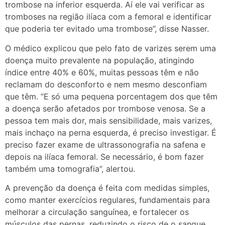
trombose na inferior esquerda. Aí ele vai verificar as
tromboses na região ilíaca com a femoral e identificar
que poderia ter evitado uma trombose”, disse Nasser.
O médico explicou que pelo fato de varizes serem uma
doença muito prevalente na população, atingindo
índice entre 40% e 60%, muitas pessoas têm e não
reclamam do desconforto e nem mesmo desconfiam
que têm. “E só uma pequena porcentagem dos que têm
a doença serão afetados por trombose venosa. Se a
pessoa tem mais dor, mais sensibilidade, mais varizes,
mais inchaço na perna esquerda, é preciso investigar. É
preciso fazer exame de ultrassonografia na safena e
depois na ilíaca femoral. Se necessário, é bom fazer
também uma tomografia”, alertou.
A prevenção da doença é feita com medidas simples,
como manter exercícios regulares, fundamentais para
melhorar a circulação sanguínea, e fortalecer os
músculos das pernas, reduzindo o risco de o sangue