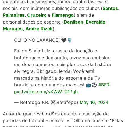
durante as transmissões, tomou conta das redes
sociais, com inúmeras publicações de clubes (
Santos
,
Palmeiras
,
Cruzeiro
e
Flamengo
) além de
personalidades do esporte (
Denilson
,
Everaldo
Marques,
Andre Rizek
).
OLHO NO LAAANCE! 🖤🎙️
Foi de Silvio Luiz, craque da locução e
botafoguense declarado, a voz que embalou
um dos momentos mais gloriosos da história
alvinegra. Obrigado, lenda! Você está
marcado na história do esporte e da TV
brasileira como um dos maiores! 📺⚽️
#BFR
pic.twitter.com/vKWWT01Pqh
— Botafogo F.R. (@Botafogo)
May 16, 2024
Autor de grandes bordões durante a narração de
partidas de futebol – entre eles “Olho no lance” e “Pelas