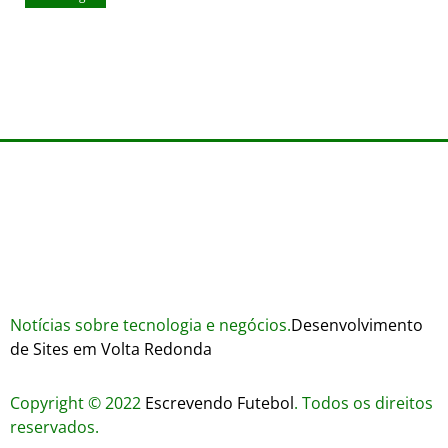
agosto 7, 2026
Wares
agosto 3, 2026
Trustworthiness in Plinko Gamble Platforms
agosto 3, 2026
agosto 2, 2026
Notícias sobre tecnologia e negócios.
Desenvolvimento
de Sites em Volta Redonda
Copyright © 2022
Escrevendo Futebol
. Todos os direitos
reservados.