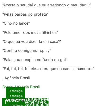
“Acerta o seu daí que eu arredondo o meu daqui”
“Pelas barbas do profeta”
“Olho no lance”
“Pelo amor dos meus filhinhos”
“O que eu vou dizer lá em casa?”
“Confira comigo no replay”
“Balançou o capim no fundo do gol”
“Foi, foi, foi, foi ele… o craque da camisa número…”
, Agência Brasil
Fonte: Agencia Brasil
Tecnologia
Tecnologia
Tecnologia
Exploring the Evolution of Online Slot Games
Unlock Exclusive Rewards at The Big Dog
Posts Recentes
House
Sicurezza e Affidabilità di Mr Nulls Wicked
Tecnologia