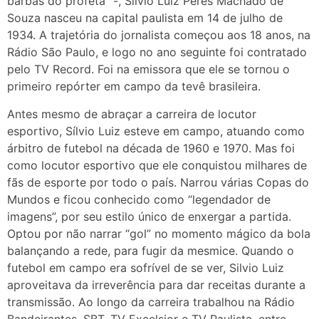
barbas do profeta” -, Silvio Luiz Peres Machado de
Souza nasceu na capital paulista em 14 de julho de
1934. A trajetória do jornalista começou aos 18 anos, na
Rádio São Paulo, e logo no ano seguinte foi contratado
pelo TV Record. Foi na emissora que ele se tornou o
primeiro repórter em campo da tevê brasileira.
Antes mesmo de abraçar a carreira de locutor
esportivo, Sílvio Luiz esteve em campo, atuando como
árbitro de futebol na década de 1960 e 1970. Mas foi
como locutor esportivo que ele conquistou milhares de
fãs de esporte por todo o país. Narrou várias Copas do
Mundos e ficou conhecido como “legendador de
imagens”, por seu estilo único de enxergar a partida.
Optou por não narrar “gol” no momento mágico da bola
balançando a rede, para fugir da mesmice. Quando o
futebol em campo era sofrível de se ver, Silvio Luiz
aproveitava da irreverência para dar receitas durante a
transmissão. Ao longo da carreira trabalhou na Rádio
Bandeirantes, SBT, TV Excelsior e TV Paulista, entre