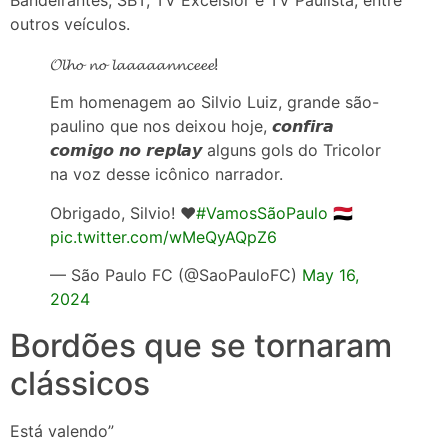
outros veículos.
𝓞𝓵𝓱𝓸 𝓷𝓸 𝓵𝓪𝓪𝓪𝓪𝓪𝓷𝓷𝓬𝓮𝓮𝓮!
Em homenagem ao Silvio Luiz, grande são-
paulino que nos deixou hoje, 𝙘𝙤𝙣𝙛𝙞𝙧𝙖
𝙘𝙤𝙢𝙞𝙜𝙤 𝙣𝙤 𝙧𝙚𝙥𝙡𝙖𝙮 alguns gols do Tricolor
na voz desse icônico narrador.
Obrigado, Silvio! ❤️
#VamosSãoPaulo
🇾🇪
pic.twitter.com/wMeQyAQpZ6
— São Paulo FC (@SaoPauloFC)
May 16,
2024
Bordões que se tornaram
clássicos
Está valendo”