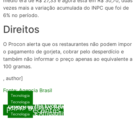
médio era de R$ 27,33 e agora está em R$ 30,70, duas
vezes mais a variação acumulada do INPC que foi de
6% no período.
Direitos
O Procon alerta que os restaurantes não podem impor
o pagamento de gorjeta, cobrar pelo desperdício e
também não informar o preço apenas ao equivalente a
100 gramas.
, author]
Fonte: Agencia Brasil
Tecnologia
Tecnologia
Tecnologia
Exploring the Evolution of Online Slot Games
Unlock Exclusive Rewards at The Big Dog
Posts Recentes
House
Sicurezza e Affidabilità di Mr Nulls Wicked
Tecnologia
agosto 7, 2026
Wares
agosto 3, 2026
Trustworthiness in Plinko Gamble Platforms
agosto 3, 2026
agosto 2, 2026