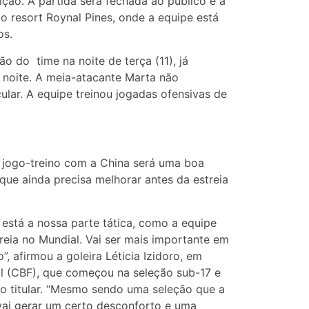
ição. A partida será fechada ao público e à
 resort Roynal Pines, onde a equipe está
os.
o do time na noite de terça (11), já
 noite. A meia-atacante Marta não
ular. A equipe treinou jogadas ofensivas de
, o jogo-treino com a China será uma boa
que ainda precisa melhorar antes da estreia
está a nossa parte tática, como a equipe
reia no Mundial. Vai ser mais importante em
, afirmou a goleira Léticia Izidoro, em
ol (CBF), que começou na seleção sub-17 e
omo titular. “Mesmo sendo uma seleção que a
vai gerar um certo desconforto e uma