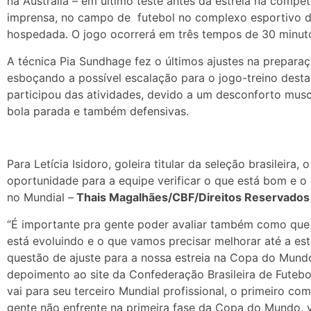
na Austrália – em último teste antes da estreia na compet
imprensa, no campo de futebol no complexo esportivo do
hospedada. O jogo ocorrerá em três tempos de 30 minut
A técnica Pia Sundhage fez o últimos ajustes na preparaçã
esboçando a possível escalação para o jogo-treino desta
participou das atividades, devido a um desconforto musc
bola parada e também defensivas.
Para Letícia Isidoro, goleira titular da seleção brasileira
oportunidade para a equipe verificar o que está bom e o 
no Mundial –
Thais Magalhães/CBF/Direitos Reservados
“É importante pra gente poder avaliar também como que 
está evoluindo e o que vamos precisar melhorar até a est
questão de ajuste para a nossa estreia na Copa do Mundo”
depoimento ao site da Confederação Brasileira de Futeb
vai para seu terceiro Mundial profissional, o primeiro c
gente não enfrente na primeira fase da Copa do Mundo, 