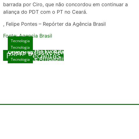
barrada por Ciro, que não concordou em continuar a
aliança do PDT com o PT no Ceará.
, Felipe Pontes – Repórter da Agência Brasil
Fonte: Agencia Brasil
Tecnologia
Tecnologia
Tecnologia
Exploring the Evolution of Online Slot Games
Unlock Exclusive Rewards at The Big Dog
Posts Recentes
House
Sicurezza e Affidabilità di Mr Nulls Wicked
Tecnologia
agosto 7, 2026
Wares
agosto 3, 2026
Trustworthiness in Plinko Gamble Platforms
agosto 3, 2026
agosto 2, 2026