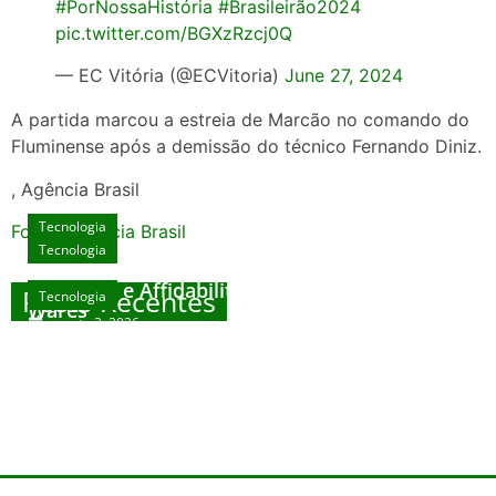
#PorNossaHistória
#Brasileirão2024
pic.twitter.com/BGXzRzcj0Q
— EC Vitória (@ECVitoria)
June 27, 2024
A partida marcou a estreia de Marcão no comando do
Fluminense após a demissão do técnico Fernando Diniz.
, Agência Brasil
Tecnologia
Fonte: Agencia Brasil
Tecnologia
Unlock Exclusive Rewards at The Big Dog
House
Sicurezza e Affidabilità di Mr Nulls Wicked
Posts Recentes
Tecnologia
Tecnologia
Wares
agosto 3, 2026
Trustworthiness in Plinko Gamble Platforms
Pierwsze kroki w grach online – przewodnik
agosto 3, 2026
dla nowicjuszy
agosto 2, 2026
julho 30, 2026