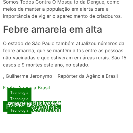
Somos Todos Contra O Mosquito da Dengue, como
meios de manter a população em alerta para a
importância de vigiar o aparecimento de criadouros.
Febre amarela em alta
O estado de São Paulo também atualizou números da
febre amarela, que se mantêm altos entre as pessoas
não vacinadas e que estiveram em áreas rurais. São 15
casos e 9 mortes este ano, no estado.
, Guilherme Jeronymo – Repórter da Agência Brasil
Fonte: Agencia Brasil
Tecnologia
Tecnologia
Tecnologia
Exploring the Evolution of Online Slot Games
Unlock Exclusive Rewards at The Big Dog
Posts Recentes
House
Sicurezza e Affidabilità di Mr Nulls Wicked
Tecnologia
agosto 7, 2026
Wares
agosto 3, 2026
Trustworthiness in Plinko Gamble Platforms
agosto 3, 2026
agosto 2, 2026