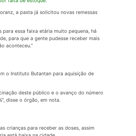
or falta de estoque
.
oranz, a pasta já solicitou novas remessas
 para essa faixa etária muito pequena, há
aúde, para que a gente pudesse receber mais
não aconteceu.”
m o Instituto Butantan para aquisição de
acinação deste público e o avanço do número
”, disse o órgão, em nota.
as crianças para receber as doses, assim
ria está baixa na cidade.