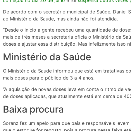
começou no dia
20 de julho
e foi
suspensa outras vezes p
De acordo com o secretário municipal de Saúde, Daniel S
ao Ministério da Saúde, mas ainda não foi atendida.
“Desde o início a gente recebeu uma quantidade de doses
mais de três meses a secretaria oficia o Ministério da S
doses e ajustar essa distribuição. Mas infelizmente isso 
Ministério da Saúde
O Ministério da Saúde informou que está em tratativas co
mais doses para o público de 3 a 4 anos.
“A aquisição de novas doses leva em conta o ritmo de v
de doses aplicadas, que atualmente está em cerca de 40%
Baixa procura
Soranz fez um apelo para que pais e responsáveis levem 
que o estoque for reposto, pois a procura nessa faixa etá