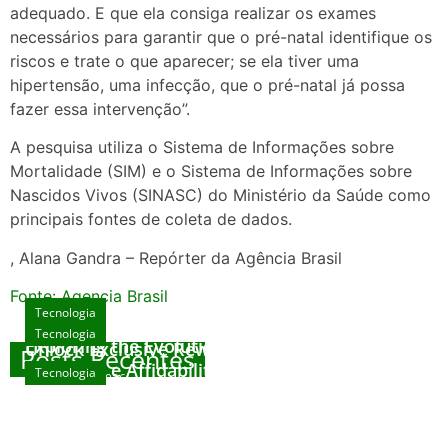
adequado. E que ela consiga realizar os exames
necessários para garantir que o pré-natal identifique os
riscos e trate o que aparecer; se ela tiver uma
hipertensão, uma infecção, que o pré-natal já possa
fazer essa intervenção”.
A pesquisa utiliza o Sistema de Informações sobre
Mortalidade (SIM) e o Sistema de Informações sobre
Nascidos Vivos (SINASC) do Ministério da Saúde como
principais fontes de coleta de dados.
, Alana Gandra – Repórter da Agência Brasil
Fonte: Agencia Brasil
Tecnologia
Tecnologia
Tecnologia
Exploring the Evolution of Online Slot Games
Unlock Exclusive Rewards at The Big Dog
Posts Recentes
House
Sicurezza e Affidabilità di Mr Nulls Wicked
Tecnologia
agosto 7, 2026
Wares
agosto 3, 2026
Trustworthiness in Plinko Gamble Platforms
agosto 3, 2026
agosto 2, 2026