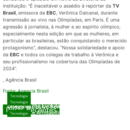
instituição: “É inaceitável o assédio à repórter da
TV
Brasil
, emissora da
EBC
, Verônica Dalcanal, durante
transmissão ao vivo nas Olimpíadas, em Paris. É uma
agressão à jornalista, à mulher e ao espírito olímpico,
especialmente nesta edição em que as mulheres, em
particular as brasileiras, estão conquistando o merecido
protagonismo”, destacou. “Nossa solidariedade e apoio
da
EBC
e todos os colegas de trabalho à Verônica e
seu profissionalismo na cobertura das Olímpíadas de
2024”.
, Agência Brasil
Fonte: Agencia Brasil
Tecnologia
Tecnologia
Tecnologia
Exploring the Evolution of Online Slot Games
Unlock Exclusive Rewards at The Big Dog
Posts Recentes
House
Sicurezza e Affidabilità di Mr Nulls Wicked
Tecnologia
agosto 7, 2026
Wares
agosto 3, 2026
Trustworthiness in Plinko Gamble Platforms
agosto 3, 2026