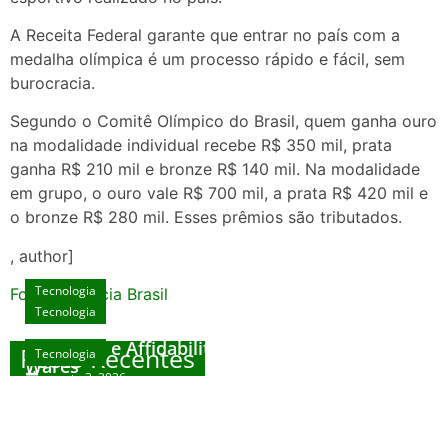
A Receita Federal garante que entrar no país com a
medalha olímpica é um processo rápido e fácil, sem
burocracia.
Segundo o Comitê Olímpico do Brasil, quem ganha ouro
na modalidade individual recebe R$ 350 mil, prata
ganha R$ 210 mil e bronze R$ 140 mil. Na modalidade
em grupo, o ouro vale R$ 700 mil, a prata R$ 420 mil e
o bronze R$ 280 mil. Esses prêmios são tributados.
, author]
Tecnologia
Fonte: Agencia Brasil
Tecnologia
Unlock Exclusive Rewards at The Big Dog
House
Sicurezza e Affidabilità di Mr Nulls Wicked
Posts Recentes
Tecnologia
Tecnologia
Wares
agosto 3, 2026
Trustworthiness in Plinko Gamble Platforms
Pierwsze kroki w grach online – przewodnik
agosto 3, 2026
dla nowicjuszy
agosto 2, 2026
julho 30, 2026