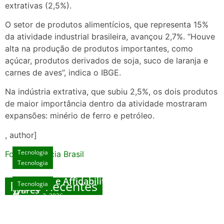
extrativas (2,5%).
O setor de produtos alimentícios, que representa 15%
da atividade industrial brasileira, avançou 2,7%. “Houve
alta na produção de produtos importantes, como
açúcar, produtos derivados de soja, suco de laranja e
carnes de aves”, indica o IBGE.
Na indústria extrativa, que subiu 2,5%, os dois produtos
de maior importância dentro da atividade mostraram
expansões: minério de ferro e petróleo.
, author]
Tecnologia
Fonte: Agencia Brasil
Tecnologia
Unlock Exclusive Rewards at The Big Dog
House
Sicurezza e Affidabilità di Mr Nulls Wicked
Posts Recentes
Tecnologia
Tecnologia
Wares
agosto 3, 2026
Trustworthiness in Plinko Gamble Platforms
Pierwsze kroki w grach online – przewodnik
agosto 3, 2026
dla nowicjuszy
agosto 2, 2026