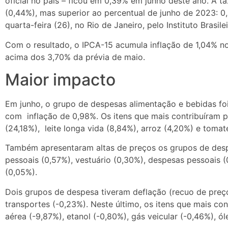
oficial no país – ficou em 0,39% em junho deste ano. A 
(0,44%), mas superior ao percentual de junho de 2023: 0
quarta-feira (26), no Rio de Janeiro, pelo Instituto Brasile
Com o resultado, o IPCA-15 acumula inflação de 1,04% no
acima dos 3,70% da prévia de maio.
Maior impacto
Em junho, o grupo de despesas alimentação e bebidas fo
com inflação de 0,98%. Os itens que mais contribuíram p
(24,18%), leite longa vida (8,84%), arroz (4,20%) e tomat
Também apresentaram altas de preços os grupos de desp
pessoais (0,57%), vestuário (0,30%), despesas pessoais
(0,05%).
Dois grupos de despesa tiveram deflação (recuo de preços
transportes (-0,23%). Neste último, os itens que mais c
aérea (-9,87%), etanol (-0,80%), gás veicular (-0,46%), ól