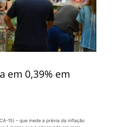
fica em 0,39% em
CA-15) – que mede a prévia da inflação