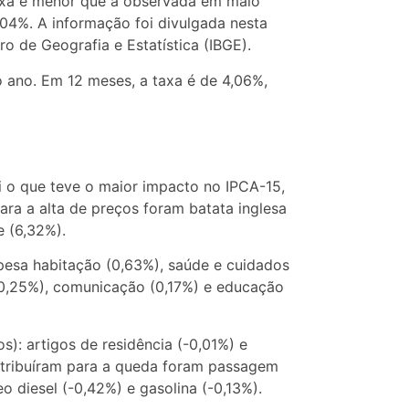
taxa é menor que a observada em maio
,04%. A informação foi divulgada nesta
iro de Geografia e Estatística (IBGE).
 ano. Em 12 meses, a taxa é de 4,06%,
i o que teve o maior impacto no IPCA-15,
ara a alta de preços foram batata inglesa
e (6,32%).
esa habitação (0,63%), saúde e cuidados
 (0,25%), comunicação (0,17%) e educação
): artigos de residência (-0,01%) e
ontribuíram para a queda foram passagem
eo diesel (-0,42%) e gasolina (-0,13%).