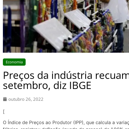
Economia
Preços da indústria recua
setembro, diz IBGE
outubro 26, 2022
[
O Índice de Preços ao Produtor (IPP), que calcula a vari