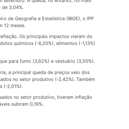
m setembro. A queda, no entanto, foi mais
 de 3,04%.
iro de Geografia e Estatística (IBGE), o IPP
m 12 meses.
eflação. Os principais impactos vieram do
odutos químicos (-6,20%), alimentos (-1,13%)
aque para fumo (3,62%) e vestuário (3,50%).
ia, a principal queda de preços veio dos
 usados no setor produtivo (-2,42%). Também
 (-2,01%).
sados no setor produtivo, tiveram inflação
veis subiram 0,19%.