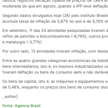
fábrica, registrou deflação (queda de preços) de 1,96% e
moderada do que em agosto, quando o IPP teve deflação
Segundo dados divulgados hoje (26) pelo Instituto Brasile
acumula taxas de inflação de 5,87% no ano e de 9,76% e
Em setembro, 11 das 24 atividades pesquisadas tiveram d
refino de petróleo e biocombustíveis (-6,79%), outros pr
e metalurgia (-3,77%).
Por outro lado, 13 atividades tiveram inflação, com dest
Entre as quatro grandes categorias econômicas da indústr
bens intermediários, isto é, os insumos industrializados
tiveram deflação os bens de consumo semi e não duráveis
Os bens de capital, isto é, as máquinas e equipamentos u
de 0,48%, enquanto os preços dos bens de consumo durá
, author]
Fonte: Agencia Brasil