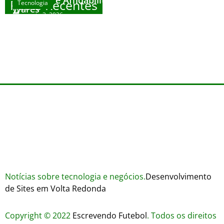
Sicurezza e Affidabilità di Mr Nulls Wicked
Posts Recentes
Tecnologia
Tecnologia
Wares
agosto 3, 2026
Trustworthiness in Plinko Gamble Platforms
Pierwsze kroki w grach online – przewodnik
agosto 3, 2026
dla nowicjuszy
agosto 2, 2026
julho 30, 2026
Notícias sobre tecnologia e negócios.
Desenvolvimento
de Sites em Volta Redonda
Copyright © 2022
Escrevendo Futebol
. Todos os direitos