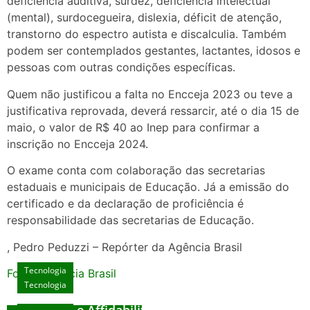
deficiência auditiva, surdez, deficiência intelectual
(mental), surdocegueira, dislexia, déficit de atenção,
transtorno do espectro autista e discalculia. Também
podem ser contemplados gestantes, lactantes, idosos e
pessoas com outras condições específicas.
Quem não justificou a falta no Encceja 2023 ou teve a
justificativa reprovada, deverá ressarcir, até o dia 15 de
maio, o valor de R$ 40 ao Inep para confirmar a
inscrição no Encceja 2024.
O exame conta com colaboração das secretarias
estaduais e municipais de Educação. Já a emissão do
certificado e da declaração de proficiência é
responsabilidade das secretarias de Educação.
, Pedro Peduzzi – Repórter da Agência Brasil
Tecnologia
Fonte: Agencia Brasil
Tecnologia
Unlock Exclusive Rewards at The Big Dog
House