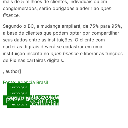
mais de 5 milhões de clientes, individuais ou em
conglomerados, serão obrigadas a aderir ao
open
finance
.
Segundo o BC, a mudança ampliará, de 75% para 95%,
a base de clientes que podem optar por compartilhar
seus dados entre as instituições. O cliente com
carteiras digitais deverá se cadastrar em uma
instituição inscrita no
open finance
e liberar as funções
de Pix nas carteiras digitais.
, author]
Fonte: Agencia Brasil
Tecnologia
Tecnologia
Tecnologia
Exploring the Evolution of Online Slot Games
Unlock Exclusive Rewards at The Big Dog
Posts Recentes
House
Sicurezza e Affidabilità di Mr Nulls Wicked
Tecnologia
agosto 7, 2026
Wares
agosto 3, 2026
Trustworthiness in Plinko Gamble Platforms
agosto 3, 2026
agosto 2, 2026