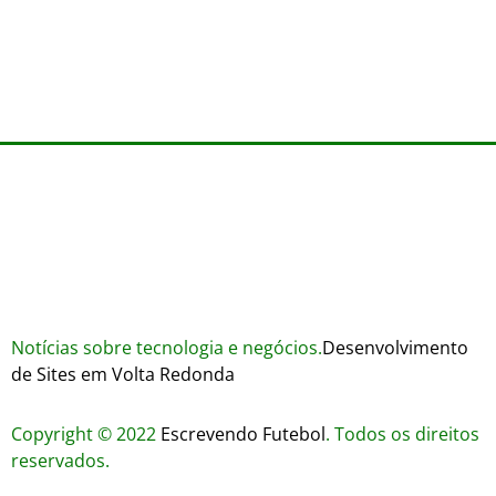
Trustworthiness in Plinko Gamble Platforms
Pierwsze kroki w grach online – przewodnik
agosto 3, 2026
dla nowicjuszy
agosto 2, 2026
julho 30, 2026
Notícias sobre tecnologia e negócios.
Desenvolvimento
de Sites em Volta Redonda
Copyright © 2022
Escrevendo Futebol
. Todos os direitos
reservados.