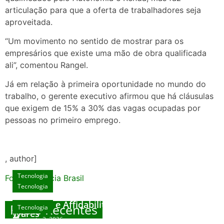
articulação para que a oferta de trabalhadores seja
aproveitada.
“Um movimento no sentido de mostrar para os
empresários que existe uma mão de obra qualificada
ali”, comentou Rangel.
Já em relação à primeira oportunidade no mundo do
trabalho, o gerente executivo afirmou que há cláusulas
que exigem de 15% a 30% das vagas ocupadas por
pessoas no primeiro emprego.
, author]
Tecnologia
Fonte: Agencia Brasil
Tecnologia
Unlock Exclusive Rewards at The Big Dog
House
Sicurezza e Affidabilità di Mr Nulls Wicked
Posts Recentes
Tecnologia
Tecnologia
Wares
agosto 3, 2026