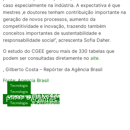
caso especialmente na indústria. A expectativa é que
mestres ,e doutores tenham contribuição importante na
geração de novos processos, aumento da
competitividade e inovação, trazendo também
conceitos importantes de sustentabilidade e
responsabilidade social”, acrescenta Sofia Daher.
O estudo do CGEE gerou mais de 330 tabelas que
podem ser consultadas diretamente no
site
.
, Gilberto Costa – Repórter da Agência Brasil
Fonte: Agencia Brasil
Tecnologia
Tecnologia
Tecnologia
Exploring the Evolution of Online Slot Games
Unlock Exclusive Rewards at The Big Dog
Posts Recentes
House
Sicurezza e Affidabilità di Mr Nulls Wicked
Tecnologia
agosto 7, 2026
Wares
agosto 3, 2026
Trustworthiness in Plinko Gamble Platforms
agosto 3, 2026
agosto 2, 2026