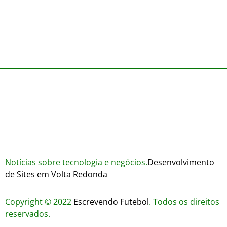
Trustworthiness in Plinko Gamble Platforms
Pierwsze kroki w grach online – przewodnik
agosto 3, 2026
dla nowicjuszy
agosto 2, 2026
julho 30, 2026
Notícias sobre tecnologia e negócios.
Desenvolvimento
de Sites em Volta Redonda
Copyright © 2022
Escrevendo Futebol
. Todos os direitos
reservados.