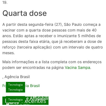
19.
Quarta dose
A partir desta segunda-feira (27), São Paulo começa a
vacinar com a quarta dose pessoas com mais de 40
anos. Estão aptas a receber o imunizante 5 milhões de
pessoas desta faixa etária, que já receberam a dose de
reforço (terceira aplicação) com um intervalo de quatro
meses.
Mais informações e a lista completa com os endereços
podem ser encontradas na página
Vacina Sampa
.
, Agência Brasil
Tecnologia
Fonte: Agencia Brasil
Tecnologia
Unlock Exclusive Rewards at The Big Dog
House
Sicurezza e Affidabilità di Mr Nulls Wicked
Posts Recentes
Tecnologia
Tecnologia
Wares
agosto 3, 2026