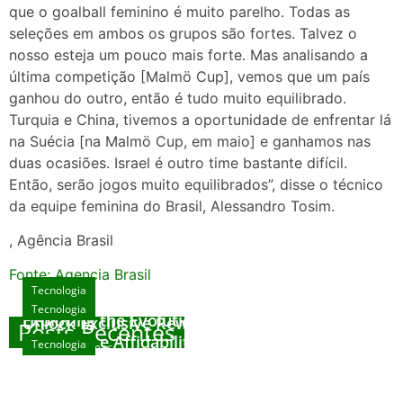
que o goalball feminino é muito parelho. Todas as
seleções em ambos os grupos são fortes. Talvez o
nosso esteja um pouco mais forte. Mas analisando a
última competição [Malmö Cup], vemos que um país
ganhou do outro, então é tudo muito equilibrado.
Turquia e China, tivemos a oportunidade de enfrentar lá
na Suécia [na Malmö Cup, em maio] e ganhamos nas
duas ocasiões. Israel é outro time bastante difícil.
Então, serão jogos muito equilibrados”, disse o técnico
da equipe feminina do Brasil, Alessandro Tosim.
, Agência Brasil
Fonte: Agencia Brasil
Tecnologia
Tecnologia
Tecnologia
Exploring the Evolution of Online Slot Games
Unlock Exclusive Rewards at The Big Dog
Posts Recentes
House
Sicurezza e Affidabilità di Mr Nulls Wicked
Tecnologia
agosto 7, 2026
Wares
agosto 3, 2026
Trustworthiness in Plinko Gamble Platforms
agosto 3, 2026