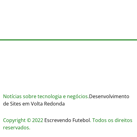
Wares
agosto 3, 2026
Trustworthiness in Plinko Gamble Platforms
agosto 3, 2026
agosto 2, 2026
Notícias sobre tecnologia e negócios.
Desenvolvimento
de Sites em Volta Redonda
Copyright © 2022
Escrevendo Futebol
. Todos os direitos
reservados.