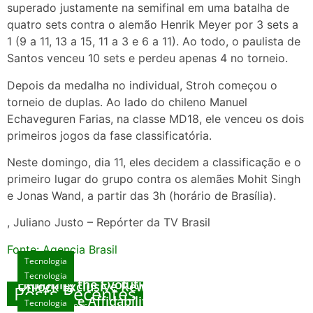
superado justamente na semifinal em uma batalha de
quatro sets contra o alemão Henrik Meyer por 3 sets a
1 (9 a 11, 13 a 15, 11 a 3 e 6 a 11). Ao todo, o paulista de
Santos venceu 10 sets e perdeu apenas 4 no torneio.
Depois da medalha no individual, Stroh começou o
torneio de duplas. Ao lado do chileno Manuel
Echaveguren Farias, na classe MD18, ele venceu os dois
primeiros jogos da fase classificatória.
Neste domingo, dia 11, eles decidem a classificação e o
primeiro lugar do grupo contra os alemães Mohit Singh
e Jonas Wand, a partir das 3h (horário de Brasília).
, Juliano Justo – Repórter da TV Brasil
Fonte: Agencia Brasil
Tecnologia
Tecnologia
Tecnologia
Exploring the Evolution of Online Slot Games
Unlock Exclusive Rewards at The Big Dog
Posts Recentes
House
Sicurezza e Affidabilità di Mr Nulls Wicked
Tecnologia
agosto 7, 2026