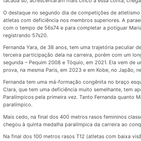
tacada só, acrescentaram mais cinco a essa conta, chega
O destaque no segundo dia de competições de atletismo 
atletas com deficiência nos membros superiores. A parae
com o tempo de 56s74 e para completar a potiguar Maria
registrando 57s20.
Fernanda Yara, de 38 anos, tem uma trajetória peculiar d
terceira participação dela na carreira, porém com um long
segunda – Pequim 2008 e Tóquio, em 2021. Ela vem de 
prova, na mesma Paris, em 2023 e em Kobe, no Japão, n
Fernanda tem uma má-formação congênita no braço esque
Clara, que tem uma deficiência muito semelhante, tem a
Paralímpicos pela primeira vez. Tanto Fernanda quanto M
paralímpico.
Mais cedo, na final dos 400 metros rasos femininos classe
chegou à quinta medalha paralímpica da carreira ao conq
Na final dos 100 metros rasos T12 (atletas com baixa vi