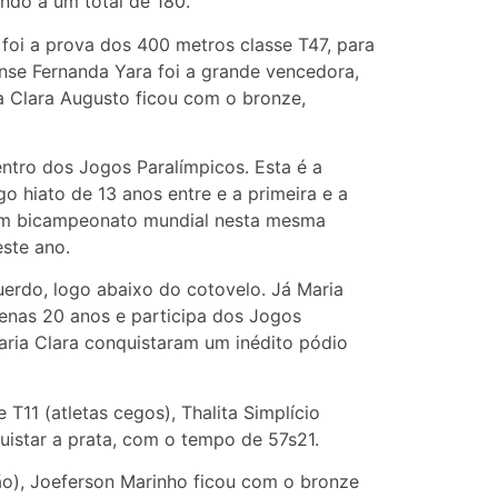
ndo a um total de 180.
foi a prova dos 400 metros classe T47, para
nse Fernanda Yara foi a grande vencedora,
 Clara Augusto ficou com o bronze,
entro dos Jogos Paralímpicos. Esta é a
o hiato de 13 anos entre e a primeira e a
um bicampeonato mundial nesta mesma
este ano.
rdo, logo abaixo do cotovelo. Já Maria
penas 20 anos e participa dos Jogos
aria Clara conquistaram um inédito pódio
 T11 (atletas cegos), Thalita Simplício
uistar a prata, com o tempo de 57s21.
são), Joeferson Marinho ficou com o bronze