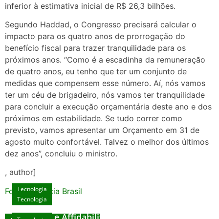
inferior à estimativa inicial de R$ 26,3 bilhões.
Segundo Haddad, o Congresso precisará calcular o
impacto para os quatro anos de prorrogação do
benefício fiscal para trazer tranquilidade para os
próximos anos. “Como é a escadinha da remuneração
de quatro anos, eu tenho que ter um conjunto de
medidas que compensem esse número. Aí, nós vamos
ter um céu de brigadeiro, nós vamos ter tranquilidade
para concluir a execução orçamentária deste ano e dos
próximos em estabilidade. Se tudo correr como
previsto, vamos apresentar um Orçamento em 31 de
agosto muito confortável. Talvez o melhor dos últimos
dez anos”, concluiu o ministro.
, author]
Tecnologia
Fonte: Agencia Brasil
Tecnologia
Unlock Exclusive Rewards at The Big Dog
House
Sicurezza e Affidabilità di Mr Nulls Wicked
Tecnologia