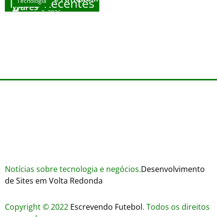
Posts Recentes
Tecnologia
Wares
agosto 3, 2026
Trustworthiness in Plinko Gamble Platforms
Pierwsze kroki w grach online – przewodnik
agosto 3, 2026
dla nowicjuszy
agosto 2, 2026
julho 30, 2026
Notícias sobre tecnologia e negócios.
Desenvolvimento
de Sites em Volta Redonda
Copyright © 2022
Escrevendo Futebol
. Todos os direitos