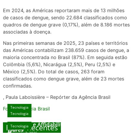
Em 2024, as Américas reportaram mais de 13 milhões
de casos de dengue, sendo 22.684 classificados como
quadros de dengue grave (0,17%), além de 8.186 mortes
associadas à doença.
Nas primeiras semanas de 2025, 23 países e territórios
das Américas contabilizam 238.659 casos de dengue, a
maioria concentrada no Brasil (87%). Em seguida estão
Colômbia (5,6%), Nicarágua (2,5%), Peru (2,5%) e
México (2,5%). Do total de casos, 263 foram
classificados como dengue grave, além de 23 mortes
confirmadas.
, Paula Laboissière – Repórter da Agência Brasil
Tecnologia
Fonte: Agencia Brasil
Tecnologia
Unlock Exclusive Rewards at The Big Dog
House
Sicurezza e Affidabilità di Mr Nulls Wicked
Posts Recentes
Tecnologia
Tecnologia
Wares