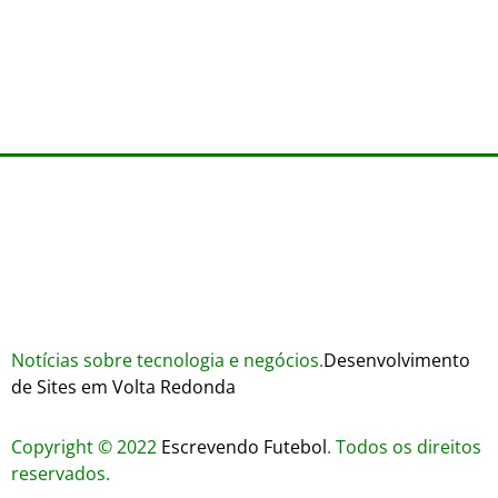
agosto 3, 2026
Trustworthiness in Plinko Gamble Platforms
Pierwsze kroki w grach online – przewodnik
agosto 3, 2026
dla nowicjuszy
agosto 2, 2026
julho 30, 2026
Notícias sobre tecnologia e negócios.
Desenvolvimento
de Sites em Volta Redonda
Copyright © 2022
Escrevendo Futebol
. Todos os direitos
reservados.