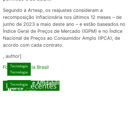
Segundo a Artesp, os reajustes consideram a
recomposição inflacionária nos últimos 12 meses – de
junho de 2023 a maio deste ano – e estão baseados no
Índice Geral de Preços de Mercado (IGPM) e no Índice
Nacional de Preços ao Consumidor Amplo (IPCA), de
acordo com cada contrato.
, author]
Tecnologia
Fonte: Agencia Brasil
Tecnologia
Unlock Exclusive Rewards at The Big Dog
House
Sicurezza e Affidabilità di Mr Nulls Wicked
Posts Recentes
Tecnologia
Tecnologia
Wares
agosto 3, 2026
Trustworthiness in Plinko Gamble Platforms
Pierwsze kroki w grach online – przewodnik
agosto 3, 2026
dla nowicjuszy
agosto 2, 2026
julho 30, 2026